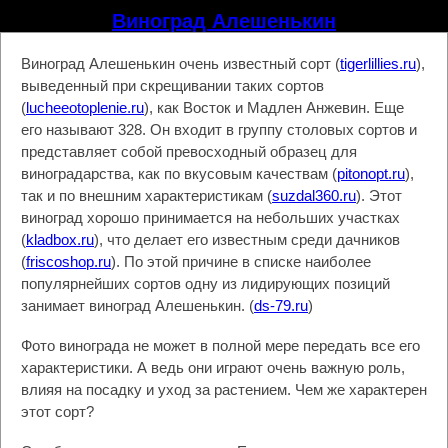
Виноград Алешенькин
Виноград Алешенькин очень известный сорт (
tigerlillies.ru
),
выведенный при скрещивании таких сортов
(
lucheeotoplenie.ru
), как Восток и Мадлен Анжевин. Еще
его называют 328. Он входит в группу столовых сортов и
представляет собой превосходный образец для
виноградарства, как по вкусовым качествам (
pitonopt.ru
),
так и по внешним характеристикам (
suzdal360.ru
). Этот
виноград хорошо принимается на небольших участках
(
kladbox.ru
), что делает его известным среди дачников
(
friscoshop.ru
). По этой причине в списке наиболее
популярнейших сортов одну из лидирующих позиций
занимает виноград Алешенькин. (
ds-79.ru
)
Фото винограда не может в полной мере передать все его
характеристики. А ведь они играют очень важную роль,
влияя на посадку и уход за растением. Чем же характерен
этот сорт?