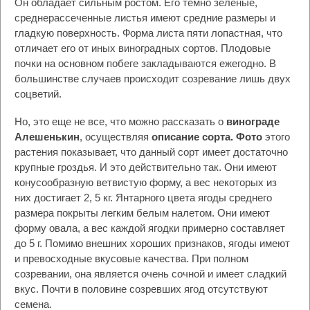
Он обладает сильным ростом. Его темно зеленые,
среднерассеченные листья имеют средние размеры и
гладкую поверхность. Форма листа пяти лопастная, что
отличает его от иных виноградных сортов. Плодовые
почки на основном побеге закладываются ежегодно. В
большинстве случаев происходит созревание лишь двух
соцветий.
Но, это еще не все, что можно рассказать о
винограде
Алешенькин
, осуществляя
описание сорта. Фото
этого
растения показывает, что данный сорт имеет достаточно
крупные гроздья. И это действительно так. Они имеют
конусообразную ветвистую форму, а вес некоторых из
них достигает 2, 5 кг. Янтарного цвета ягоды среднего
размера покрыты легким белым налетом. Они имеют
форму овала, а вес каждой ягодки примерно составляет
до 5 г. Помимо внешних хороших признаков, ягоды имеют
и превосходные вкусовые качества. При полном
созревании, она является очень сочной и имеет сладкий
вкус. Почти в половине созревших ягод отсутствуют
семена.